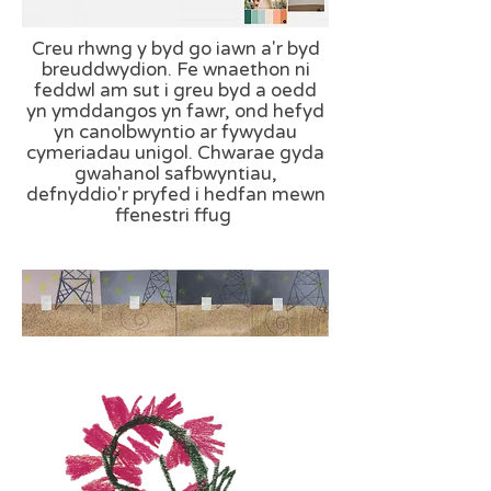
Creu rhwng y byd go iawn a'r byd
breuddwydion. Fe wnaethon ni
feddwl am sut i greu byd a oedd
yn ymddangos yn fawr, ond hefyd
yn canolbwyntio ar fywydau
cymeriadau unigol. Chwarae gyda
gwahanol safbwyntiau,
defnyddio'r pryfed i hedfan mewn
ffenestri ffug